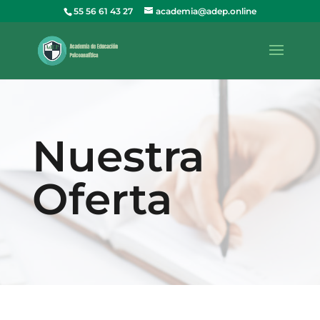
55 56 61 43 27
academia@adep.online
Nuestra
Oferta