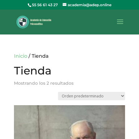
55 56 61 43 27
academia@adep.online
Inicio
/ Tienda
Tienda
Mostrando los 2 resultados